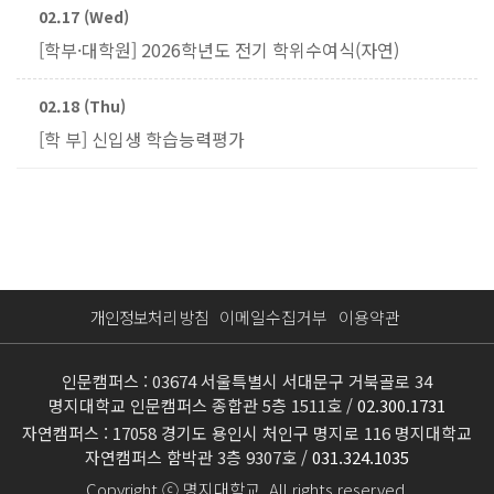
02.17 (Wed)
[학부·대학원] 2026학년도 전기 학위수여식(자연)
02.18 (Thu)
[학 부] 신입생 학습능력평가
개인정보처리 방침
이메일수집거부
이용약관
인문캠퍼스 : 03674 서울특별시 서대문구 거북골로 34
명지대학교 인문캠퍼스 종합관 5층 1511호 /
02.300.1731
자연캠퍼스 : 17058 경기도 용인시 처인구 명지로 116 명지대학교
자연캠퍼스 함박관 3층 9307호 /
031.324.1035
Copyright ⓒ 명지대학교. All rights reserved.