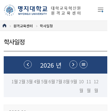
원격교육센터
학사일정
학사일정
2026 년
1월
2월
3월
4월
5월
6월
7월
8월
9월
10
11
12
월
월
월