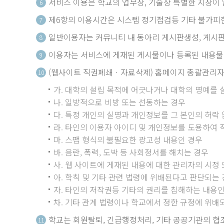
서비스 이용은 학교의 업무상, 기술상 특별한 지장이 없
6
제6항의 이용시간은 시스템 정기점검등 기타 불가피한 
7
일반이용자는 커뮤니티 내 동아리 게시판생성, 게시판
8
이용자는 서비스에 게재된 게시물이나 등록된 내용물을
9
(웹사이트 직권폐쇄ㆍ자료삭제) 홈페이지 총괄관리자는
10
가. 대학의 설립 목적에 어긋나거나 대학의 명예를
나. 일방적으로 비방 또는 선동하는 경우
다. 특정 개인의 실명과 개인정보를 그 본인의 허락
라. 타인의 이용자 아이디 및 개인정보를 도용하여 
마. 스팸 형식의 불필요한 광고성 내용인 경우
바. 음란, 폭력, 도박 등 사회정서를 해치는 경우
사. 웹 사이트에 게재된 내용에 대한 관리자의 시정
아. 학칙 및 기타 관련 법령에 위배된다고 판단되는
자. 타인의 저작권등 기타의 권리를 침해하는 내용인
차. 기타 관계 법령이나 학교에서 정한 규정에 위배
학교는 회원탈퇴, 긴급행정처리, 기타 공공기관의 협조
11