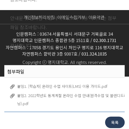
개인정보처리 방침
이메일수집거부
이용약관
안내문 및 온라인 수업 사이트(LMS) 이용 가이드는 첨부
파일 참조바랍니다.
인문캠퍼스 : 03674 서울특별시 서대문구 거북골로 34
명지대학교 인문캠퍼스 종합관 5층 1511호 /
02.300.1731
감사합니다.
자연캠퍼스 : 17058 경기도 용인시 처인구 명지로 116 명지대학교
자연캠퍼스 함박관 3층 9307호 /
031.324.1035
Copyright ⓒ 명지대학교. All rights reserved.
첨부파일
붙임1. [학습자] 온라인 수업 사이트(LMS) 이용 가이드.pdf
붙임2. 2022학년도 동계계절 온라인 수업 안내(원격수업 및 블렌디드러
닝).pdf